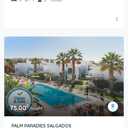
0
1
2
Studio
€
75.00
/Nacht
PALM PARADIES SALGADOS