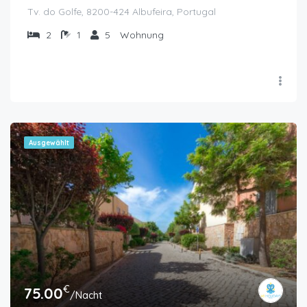
Tv. do Golfe, 8200-424 Albufeira, Portugal
2
1
5
Wohnung
Ausgewählt
€
75.00
/Nacht