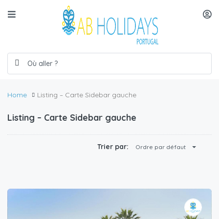
Home
Listing – Carte Sidebar gauche
Listing – Carte Sidebar gauche
€
50.00
/Night
Trier par:
Ordre par défaut
Apartamento 1 Bela Vista
0
1
2