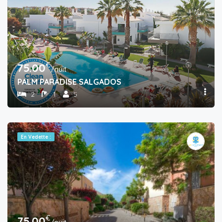
€
75.00
/nuit
PALM PARADISE SALGADOS
2
1
5
En Vedette :
€
75.00