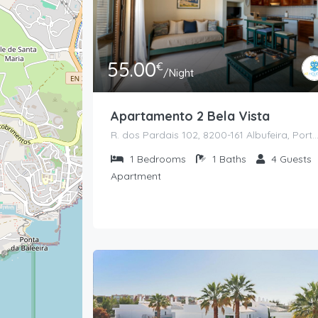
55.00
€
/Night
50.00
€
/Night
Apartamento 2 Bela Vista
55.00
€
/Night
R. dos Pardais 102, 8200-161 Albufeira, Po
1
Bedrooms
1
Baths
4
Guests
Apartment