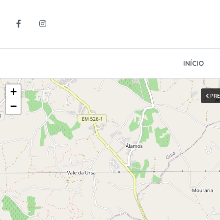
INÍCIO
+
PR
−