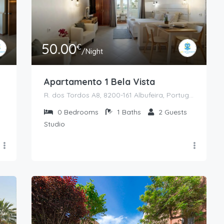
50.00
€
/Night
Apartamento 1 Bela Vista
rtugal
R. dos Tordos A8, 8200-161 Albufeira, Portugal
0
Bedrooms
1
Baths
2
Guests
Studio